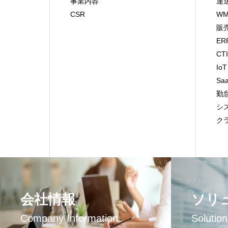
事業内容
運
CSR
WM
販
ER
CT
IoT
Sa
勤
シ
ク
会社情報
ソリ
Company Information
Solutio