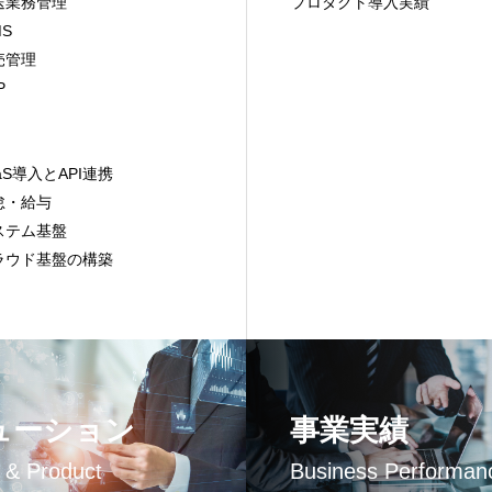
送業務管理
プロダクト導入実績
S
売管理
P
I
aS導入とAPI連携
怠・給与
ステム基盤
ラウド基盤の構築
ューション
事業実績
n & Product
Business Performan