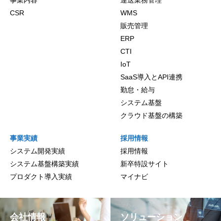
事業内容
運送業務管理
CSR
WMS
販売管理
ERP
CTI
IoT
SaaS導入とAPI連携
勤怠・給与
システム基盤
クラウド基盤の構築
事業実績
採用情報
システム開発実績
採用情報
システム基盤構築実績
新卒特設サイト
プロダクト導入実績
マイナビ
会社情報
ソリューション