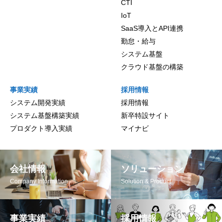
CTI
IoT
SaaS導入とAPI連携
勤怠・給与
システム基盤
クラウド基盤の構築
事業実績
採用情報
システム開発実績
採用情報
システム基盤構築実績
新卒特設サイト
プロダクト導入実績
マイナビ
会社情報
ソリューション
Company Information
Solution & Product
事業実績
採用情報