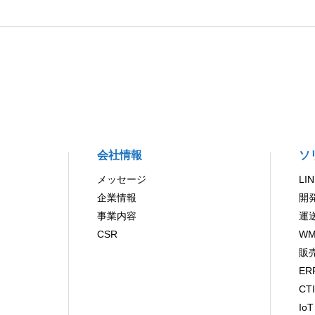
会社情報
ソ
メッセージ
LI
企業情報
開
事業内容
運
CSR
WM
販
ER
CT
IoT