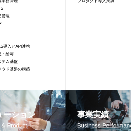
送業務管理
プロダクト導入実績
S
売管理
P
I
aS導入とAPI連携
怠・給与
ステム基盤
ラウド基盤の構築
ューション
事業実績
n & Product
Business Performan