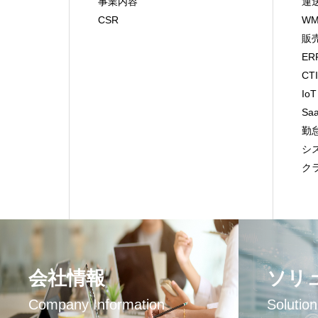
事業内容
運
CSR
WM
販
ER
CT
IoT
Sa
勤
シ
ク
会社情報
ソリ
Company Information
Solutio