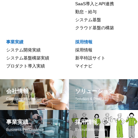
SaaS導入とAPI連携
勤怠・給与
システム基盤
クラウド基盤の構築
事業実績
採用情報
システム開発実績
採用情報
システム基盤構築実績
新卒特設サイト
プロダクト導入実績
マイナビ
会社情報
ソリューション
Company Information
Solution & Product
事業実績
採用情報
Business Performance
Recruit Information