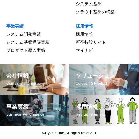
システム基盤
クラウド基盤の構築
事業実績
採用情報
システム開発実績
採用情報
システム基盤構築実績
新卒特設サイト
プロダクト導入実績
マイナビ
会社情報
ソリューション
Company Information
Solution & Product
事業実績
採用情報
Business Performance
Recruit Information
©DyCOC Inc. All rights reserved.