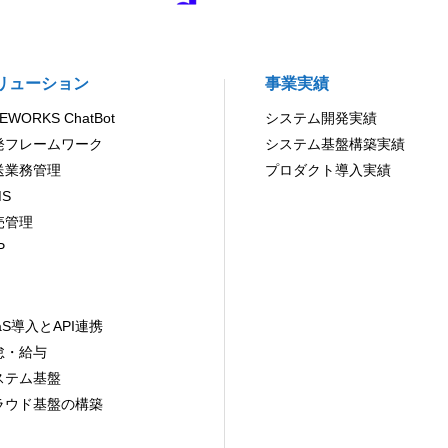
リューション
事業実績
NEWORKS ChatBot
システム開発実績
発フレームワーク
システム基盤構築実績
送業務管理
プロダクト導入実績
S
売管理
P
I
aS導入とAPI連携
怠・給与
ステム基盤
ラウド基盤の構築