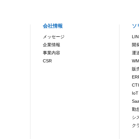
会社情報
ソ
メッセージ
LI
企業情報
開
事業内容
運
CSR
WM
販
ER
CT
IoT
Sa
勤
シ
ク