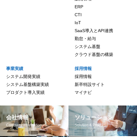
ERP
CTI
IoT
SaaS導入とAPI連携
勤怠・給与
システム基盤
クラウド基盤の構築
事業実績
採用情報
システム開発実績
採用情報
システム基盤構築実績
新卒特設サイト
プロダクト導入実績
マイナビ
会社情報
ソリューション
Company Information
Solution & Product