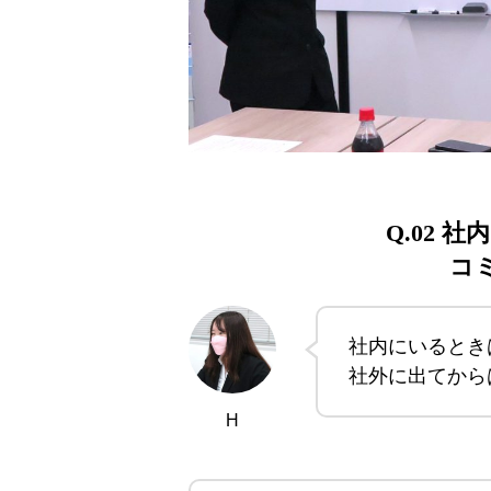
Q.02
コ
社内にいるとき
社外に出てから
H