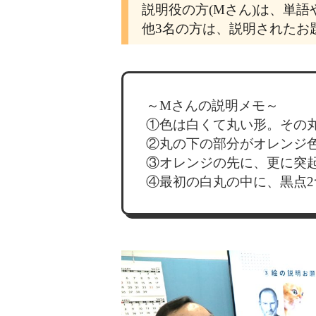
説明役の方(Mさん)は、単
他3名の方は、説明されたお
～Mさんの説明メモ～
①色は白くて丸い形。その
②丸の下の部分がオレンジ
③オレンジの先に、更に突起
④最初の白丸の中に、黒点2